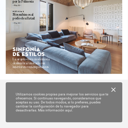
por 
la 
P
olinesia
Pág. 76 
no
ticias
N
os 
subimos 
al
podio 
de 
aRetail
Pág. 52
Sinf
onía
de es
tilo
s
La 
arquitectur
a modernista 
deslumbra 
reno
va
da 
con 
interiores 
contemporáneos 
Utilizamos cookies propias para mejorar los servicios que te
ofrecemos. Si continuas navegando, consideramos que
aceptas su uso. De todos modos, si lo prefieres, puedes
cambiar la configuración de tu navegador para
desactivarlas.
Más información aquí.