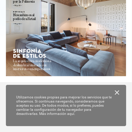
por 
la 
P
olinesia
Pág. 76 
no
ticias
N
os 
subimos 
al
podio 
de 
aRetail
Pág. 52
Sinf
onía
de es
tilo
s
La 
arquitectur
a modernista 
deslumbra 
reno
va
da 
con 
interiores 
contemporáneos 
Utilizamos cookies propias para mejorar los servicios que te
ofrecemos. Si continuas navegando, consideramos que
aceptas su uso. De todos modos, si lo prefieres, puedes
cambiar la configuración de tu navegador para
desactivarlas.
Más información aquí.