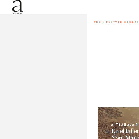
THE LIFESTYLE MA
GAZI
a trabaj
ar
En 
el 
taller
N
ani 
Marq