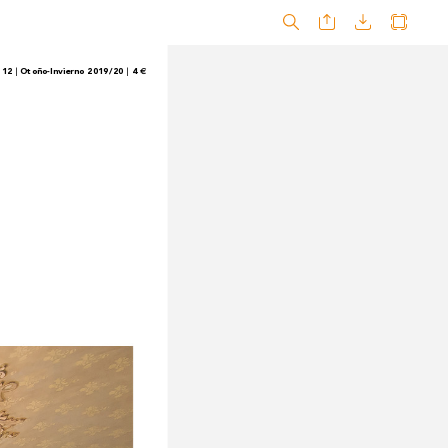
 12 
 Otoño-Invierno 2019/20 
 4 
|
|
€