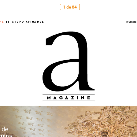
1
de
84
NE
 B
Y GRUPO AFINANCE
Número
ma
g
azine
 
de
uina