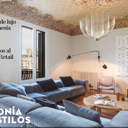
 
de 
lujo
nesia
os 
al
Retail
onía
s
tilo
s