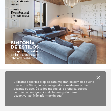
por 
la 
P
olinesia
Pág. 76 
no
ticias
N
os 
subimos 
al
podio 
de 
aRetail
Pág. 52
Sinf
onía
de es
tilo
s
La 
arquitectur
a modernista 
deslumbra 
reno
va
da 
con 
interiores 
contemporáneos 
Utilizamos cookies propias para mejorar los servicios que te
ofrecemos. Si continuas navegando, consideramos que
aceptas su uso. De todos modos, si lo prefieres, puedes
cambiar la configuración de tu navegador para
desactivarlas.
Más información aquí.