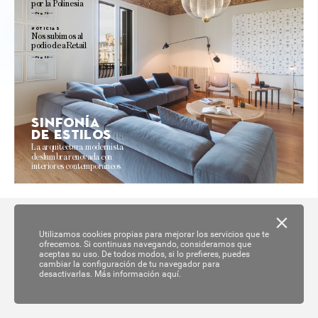
por 
la 
P
olinesia
Pág. 76 
no
ticias
N
os 
subimos 
al
podio 
de 
aRetail
Pág. 52
Sinf
onía
de es
tilo
s
La 
arquitectur
a modernista 
deslumbra 
reno
va
da 
con 
interiores 
contemporáneos 
Utilizamos cookies propias para mejorar los servicios que te
ofrecemos. Si continuas navegando, consideramos que
aceptas su uso. De todos modos, si lo prefieres, puedes
cambiar la configuración de tu navegador para
desactivarlas.
Más información aquí.