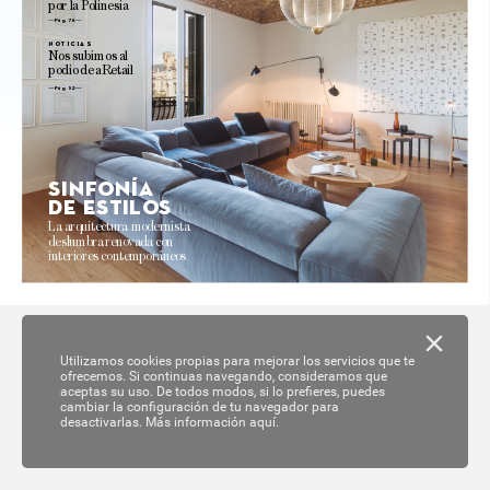
por 
la 
P
olinesia
Pág. 76 
no
ticias
N
os 
subimos 
al
podio 
de 
aRetail
Pág. 52
Sinf
onía
de es
tilo
s
La 
arquitectur
a modernista 
deslumbra 
reno
va
da 
con 
interiores 
contemporáneos 
Utilizamos cookies propias para mejorar los servicios que te
ofrecemos. Si continuas navegando, consideramos que
aceptas su uso. De todos modos, si lo prefieres, puedes
cambiar la configuración de tu navegador para
desactivarlas.
Más información aquí.