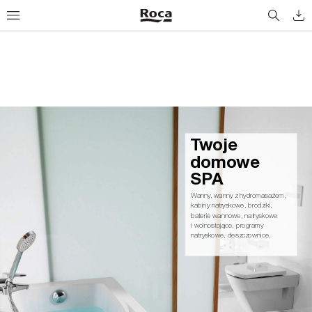
Tw
o
j
e
d
o
m
ow
e 
S
PA
Wanny
, wanny z hydromasażem, 
kabiny natryskowe, brodziki,
baterie wannowe, natryskowe
i wolnostojące, programy 
natryskowe, deszczownice.