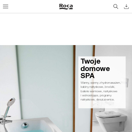
Tw
o
j
e
d
o
m
ow
e 
S
PA
Wanny
, wanny z hydromasażem, 
kabiny natryskowe, brodziki,
baterie wannowe, natryskowe
i wolnostojące, programy 
natryskowe, deszczownice.