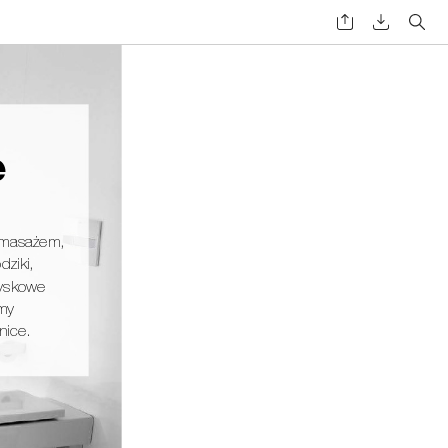
e 
omasażem, 
dziki,
ryskowe
my 
nice.