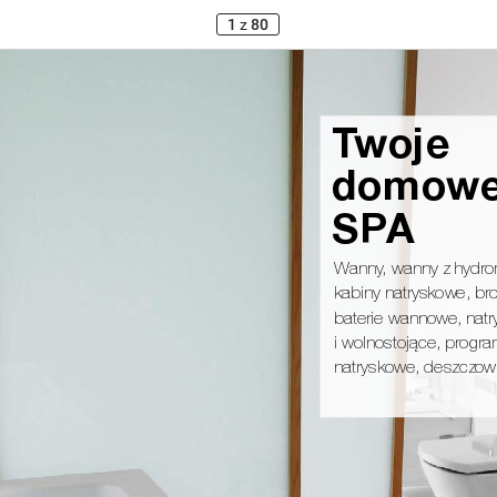
1
z
80
Tw
o
j
e
d
o
m
ow
S
PA
Wanny
, wanny z hydr
kabiny natryskowe, bro
baterie wannowe, nat
i wolnostojące, progra
natryskowe, deszczow