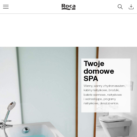
Tw
o
j
e
d
o
m
ow
e 
S
PA
Wanny
, wanny z hydromasażem, 
kabiny natryskowe, brodziki,
baterie wannowe, natryskowe
i wolnostojące, programy 
natryskowe, deszczownice.