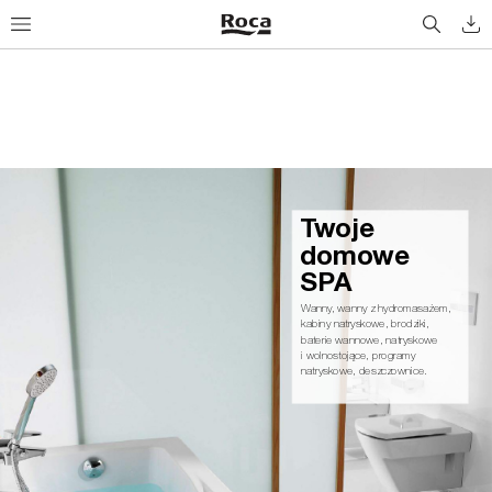
Tw
o
j
e
d
o
m
ow
e 
S
PA
Wanny
, wanny z hydromasażem, 
kabiny natryskowe, brodziki,
baterie wannowe, natryskowe
i wolnostojące, programy 
natryskowe, deszczownice.