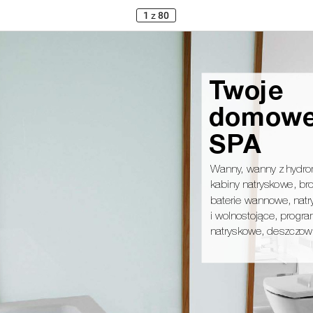
1
z
80
Tw
o
j
e
d
o
m
ow
S
PA
Wanny
, wanny z hydr
kabiny natryskowe, bro
baterie wannowe, nat
i wolnostojące, progra
natryskowe, deszczow