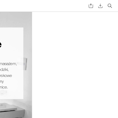
e 
omasażem, 
dziki,
ryskowe
my 
nice.