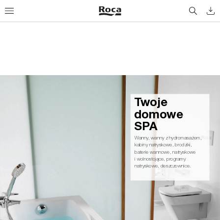
Tw
o
j
e
d
o
m
ow
e 
S
PA
Wanny
, wanny z hydromasażem, 
kabiny natryskowe, brodziki,
baterie wannowe, natryskowe
i wolnostojące, programy 
natryskowe, deszczownice.