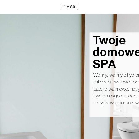
1
z
80
Tw
o
j
e
d
o
m
ow
S
PA
Wanny
, wanny z hydr
kabiny natryskowe, bro
baterie wannowe, nat
i wolnostojące, progra
natryskowe, deszczow