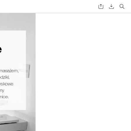
e 
omasażem, 
dziki,
ryskowe
my 
nice.