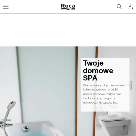
Tw
o
j
e
d
o
m
ow
e 
S
PA
Wanny
, wanny z hydromasażem, 
kabiny natryskowe, brodziki,
baterie wannowe, natryskowe
i wolnostojące, programy 
natryskowe, deszczownice.