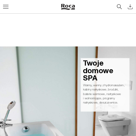
Tw
o
j
e
d
o
m
ow
e 
S
PA
Wanny
, wanny z hydromasażem, 
kabiny natryskowe, brodziki,
baterie wannowe, natryskowe
i wolnostojące, programy 
natryskowe, deszczownice.