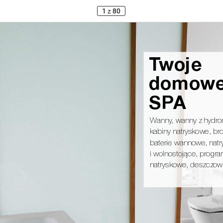
1
z
80
Tw
o
j
e
d
o
m
ow
S
PA
Wanny
, wanny z hydr
kabiny natryskowe, bro
baterie wannowe, nat
i wolnostojące, progra
natryskowe, deszczow