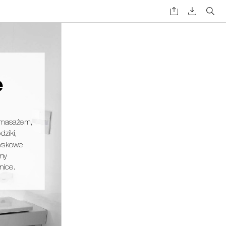
e 
omasażem, 
dziki,
ryskowe
my 
nice.