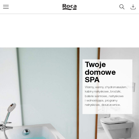
Tw
o
j
e
d
o
m
ow
e 
S
PA
Wanny
, wanny z hydromasażem, 
kabiny natryskowe, brodziki,
baterie wannowe, natryskowe
i wolnostojące, programy 
natryskowe, deszczownice.