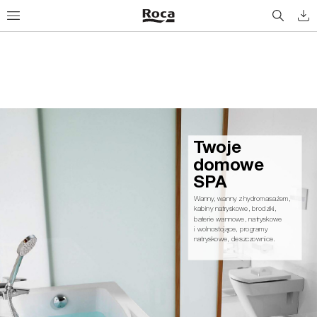
Tw
o
j
e
d
o
m
ow
e 
S
PA
Wanny
, wanny z hydromasażem, 
kabiny natryskowe, brodziki,
baterie wannowe, natryskowe
i wolnostojące, programy 
natryskowe, deszczownice.