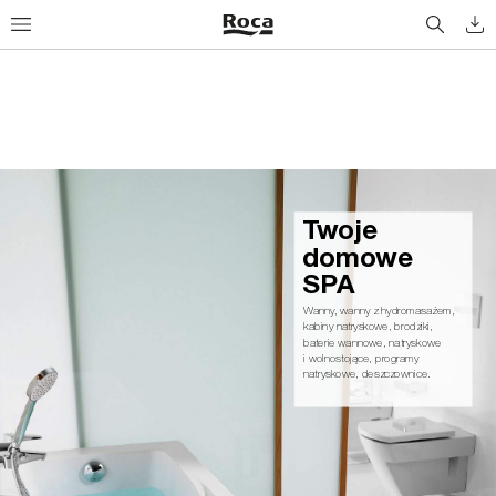
Tw
o
j
e
d
o
m
ow
e 
S
PA
Wanny
, wanny z hydromasażem, 
kabiny natryskowe, brodziki,
baterie wannowe, natryskowe
i wolnostojące, programy 
natryskowe, deszczownice.