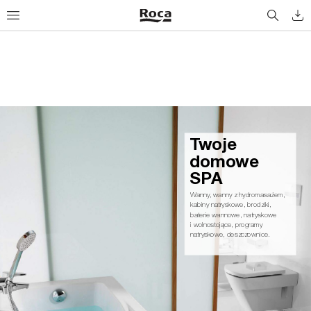
Tw
o
j
e
d
o
m
ow
e 
S
PA
Wanny
, wanny z hydromasażem, 
kabiny natryskowe, brodziki,
baterie wannowe, natryskowe
i wolnostojące, programy 
natryskowe, deszczownice.