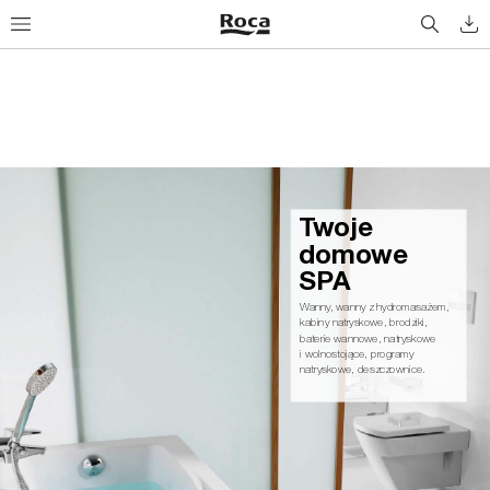
Tw
o
j
e
d
o
m
ow
e 
S
PA
Wanny
, wanny z hydromasażem, 
kabiny natryskowe, brodziki,
baterie wannowe, natryskowe
i wolnostojące, programy 
natryskowe, deszczownice.