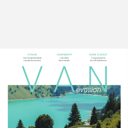
VOY
AG
E
COMP
ARA
TIF
GUIDE D’
ACHA
T
Sur les plus belles  
Les vans  
À la poursuite
rout
es du monde
tout-t
errain
du VW California