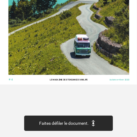
# 4
LE MAG
AZINE DES TENDANCES V
ANLIFE
Automne-Hiv
er 2020
Faites défiler le document.