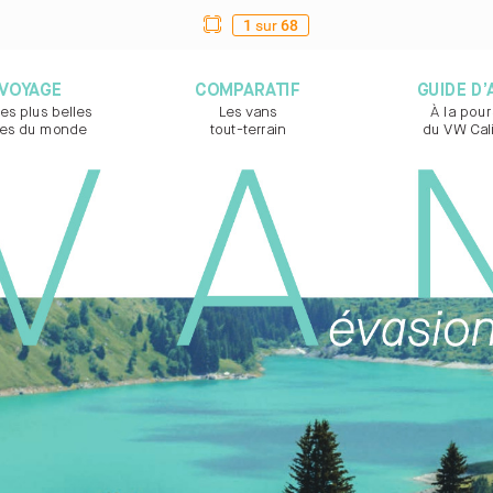
1
sur
68
VOY
AG
E
COMP
ARA
TIF
GUIDE D’
les plus belles  
Les vans  
À la pour
t
es du monde
tout-t
errain
du VW Cali