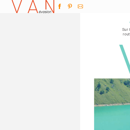
Sur 
rou