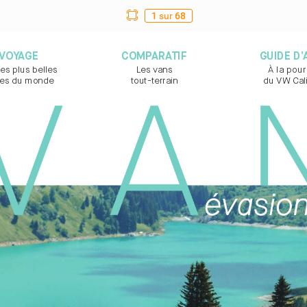
1
sur
68
VOY
AG
E
COMP
ARA
TIF
GUIDE D’
les plus belles  
Les vans  
À la pour
t
es du monde
tout-t
errain
du VW Cali