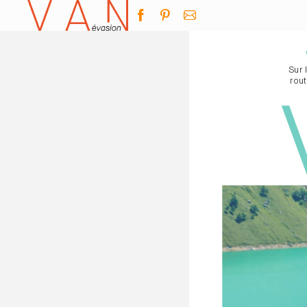
Sur 
rou