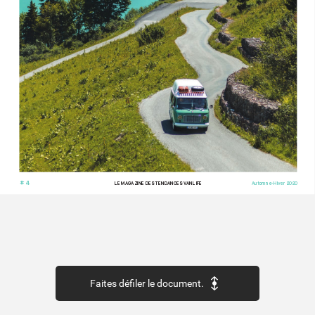
# 4
LE MAG
AZINE DES TENDANCES V
ANLIFE
Automne-Hiv
er 2020
Faites défiler le document.