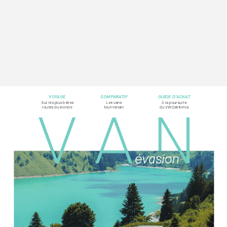
VOY
AG
E
COMP
ARA
TIF
GUIDE D’
ACHA
T
Sur les plus belles  
Les vans  
À la poursuite
rout
es du monde
tout-t
errain
du VW California