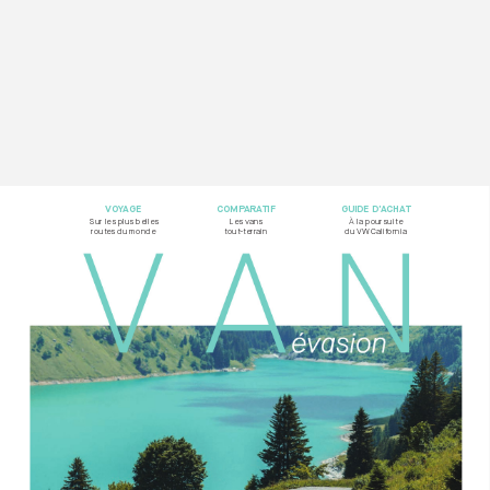
VOY
AG
E
COMP
ARA
TIF
GUIDE D’
ACHA
T
Sur les plus belles  
Les vans  
À la poursuite
rout
es du monde
tout-t
errain
du VW California