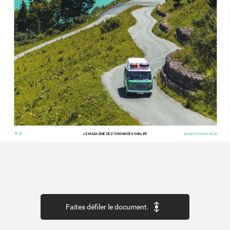
# 4
LE MAG
AZINE DES TENDANCES V
ANLIFE
Automne-Hiv
er 2020
Faites défiler le document.