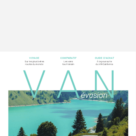
VOY
AG
E
COMP
ARA
TIF
GUIDE D’
ACHA
T
Sur les plus belles  
Les vans  
À la poursuite
rout
es du monde
tout-t
errain
du VW California