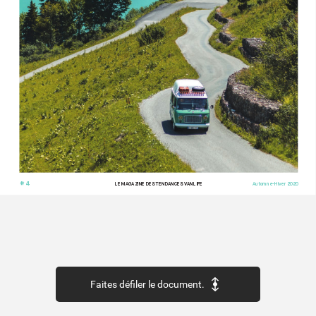
# 4
LE MAG
AZINE DES TENDANCES V
ANLIFE
Automne-Hiv
er 2020
Faites défiler le document.