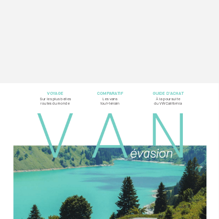
VOY
AG
E
COMP
ARA
TIF
GUIDE D’
ACHA
T
Sur les plus belles  
Les vans  
À la poursuite
rout
es du monde
tout-t
errain
du VW California