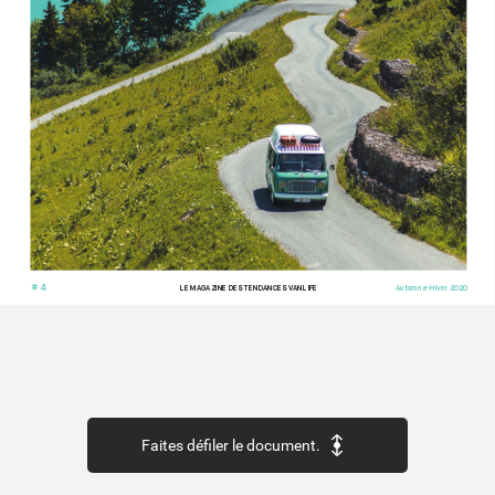
# 4
LE MAG
AZINE DES TENDANCES V
ANLIFE
Automne-Hiv
er 2020
Faites défiler le document.