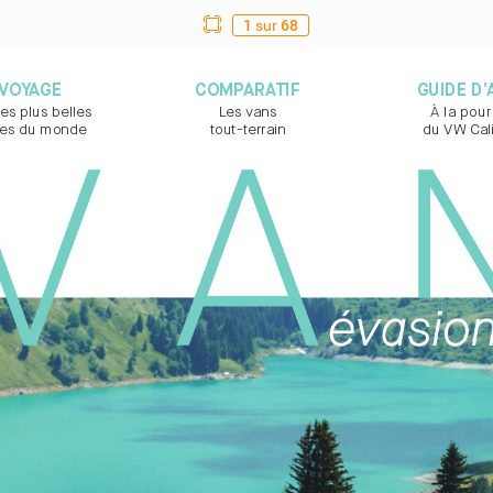
1
sur
68
VOY
AG
E
COMP
ARA
TIF
GUIDE D’
les plus belles  
Les vans  
À la pour
t
es du monde
tout-t
errain
du VW Cali