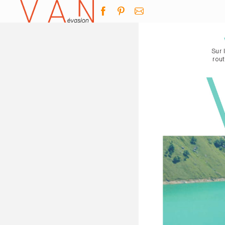
Sur 
rou