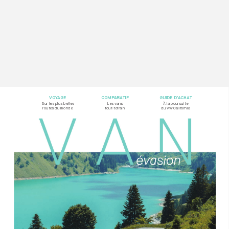
VOY
AG
E
COMP
ARA
TIF
GUIDE D’
ACHA
T
Sur les plus belles  
Les vans  
À la poursuite
rout
es du monde
tout-t
errain
du VW California