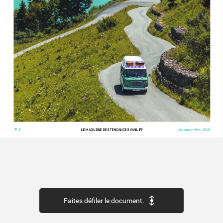
# 4
LE MAG
AZINE DES TENDANCES V
ANLIFE
Automne-Hiv
er 2020
Faites défiler le document.