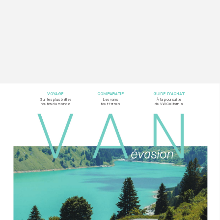
VOY
AG
E
COMP
ARA
TIF
GUIDE D’
ACHA
T
Sur les plus belles  
Les vans  
À la poursuite
rout
es du monde
tout-t
errain
du VW California