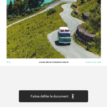
# 4
LE MAG
AZINE DES TENDANCES V
ANLIFE
Automne-Hiv
er 2020
Faites défiler le document.