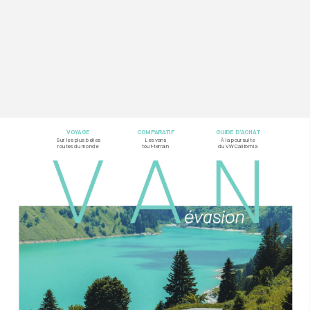
VOY
AG
E
COMP
ARA
TIF
GUIDE D’
ACHA
T
Sur les plus belles  
Les vans  
À la poursuite
rout
es du monde
tout-t
errain
du VW California