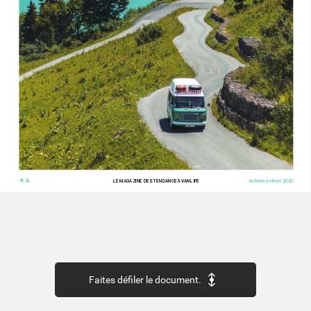
# 4
LE MAG
AZINE DES TENDANCES V
ANLIFE
Automne-Hiv
er 2020
Faites défiler le document.