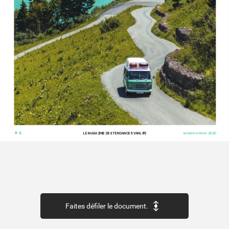
# 4
LE MAG
AZINE DES TENDANCES V
ANLIFE
Automne-Hiv
er 2020
Faites défiler le document.