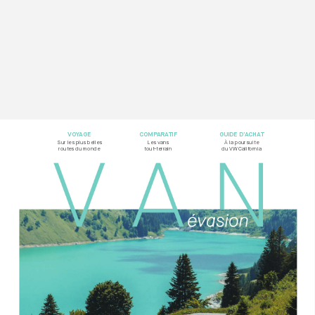
VOY
AG
E
COMP
ARA
TIF
GUIDE D’
ACHA
T
Sur les plus belles  
Les vans  
À la poursuite
rout
es du monde
tout-t
errain
du VW California