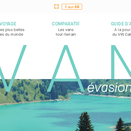
1
sur
68
VOY
AG
E
COMP
ARA
TIF
GUIDE D’
les plus belles  
Les vans  
À la pour
t
es du monde
tout-t
errain
du VW Cali