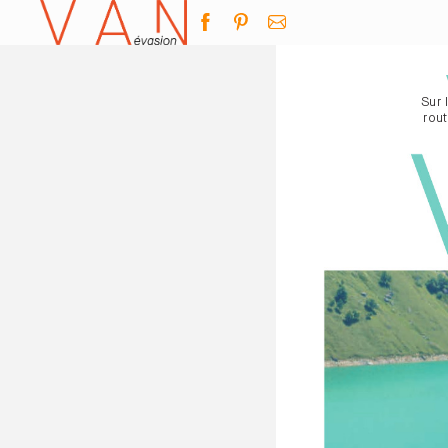
Sur 
rou