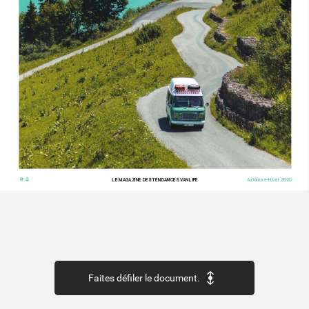
# 4
LE MAG
AZINE DES TENDANCES V
ANLIFE
Automne-Hiv
er 2020
Faites défiler le document.