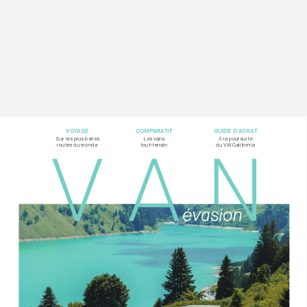
VOY
AG
E
COMP
ARA
TIF
GUIDE D’
ACHA
T
Sur les plus belles  
Les vans  
À la poursuite
rout
es du monde
tout-t
errain
du VW California