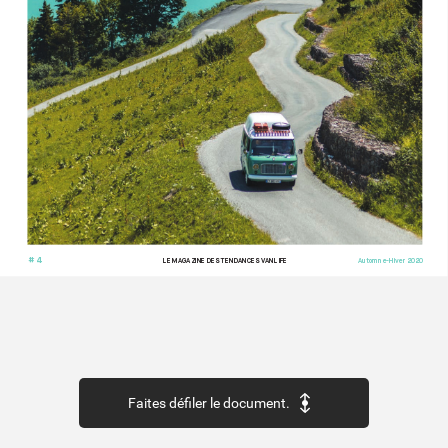
# 4
LE MAG
AZINE DES TENDANCES V
ANLIFE
Automne-Hiv
er 2020
Faites défiler le document.