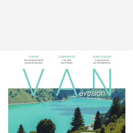
VOY
AG
E
COMP
ARA
TIF
GUIDE D’
ACHA
T
Sur les plus belles  
Les vans  
À la poursuite
rout
es du monde
tout-t
errain
du VW California