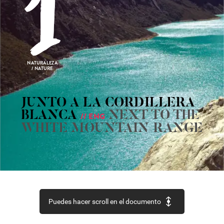
NATURALEZA
/
NATURE
JUNTO
A
LA
CORDILLERA
BLANCA
NEXT
TO
THE
//
ENG
WHITE
MOUNTAIN
RANGE
Puedes hacer scroll en el documento