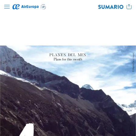
Images
PLANES
DEL
MES
Plans
for
this
month
Maphke/Getty
©