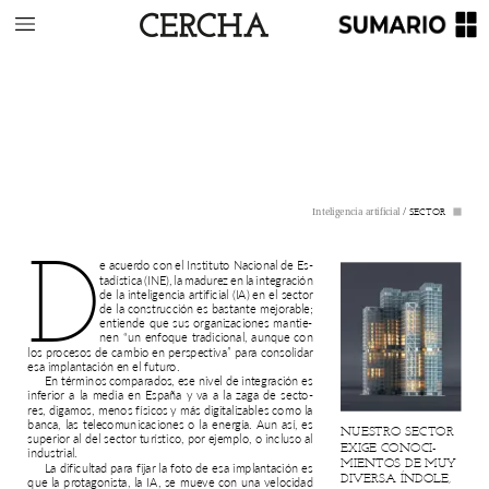
/
SECTOR
Inteligencia
artificial
D
e
acuerdo
con
el
Instituto
Nacional
de
Es-
tadística
(INE),
la
madurez
en
la
integración
de
la
inteligencia
artificial
(IA)
en
el
sector
de
la
construcción
es
bastante
mejorable;
entiende
que
sus
organizaciones
mantie-
nen
“un
enfoque
tradicional,
aunque
con
los
procesos
de
cambio
en
perspectiva”
para
consolidar
esa
implantación
en
el
futuro.
En
términos
comparados,
ese
nivel
de
integración
es
inferior
a
la
media
en
España
y
va
a
la
zaga
de
secto-
res,
digamos,
menos
físicos
y
más
digitalizables
como
la
banca,
las
telecomunicaciones
o
la
energía.
Aun
así,
es
NUESTRO
SECTOR
superior
al
del
sector
turístico,
por
ejemplo,
o
incluso
al
EXIGE
CONOCI-
industrial.
MIENTOS
DE
MUY
La
dificultad
para
fijar
la
foto
de
esa
implantación
es
DIVERSA
ÍNDOLE,
que
la
protagonista,
la
IA,
se
mueve
con
una
velocidad