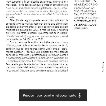
POR
LO
QUE
UN
muy
superior
a
la
de
oleadas
anteriores,
internet
sin
ir
APAREJADOR
NO
más
lejos.
Por
lo
tanto,
aunque
la
imagen
actual
retrate
TENDRÁ
LA
IA
“una
de
las
industrias
menos
digitalizadas,
en
los
próxi-
COMO
AMENA-
mos
cinco
años
se
prevé
un
incremento
significativo”,
apunta
Celia
Esteban,
directora
de
I+D+i
Sostenible
en
ZA,
SINO
COMO
Arpada.
APOYO
A
LA
PRO-
Si
la
cifra
de
negocio
puede
servir
como
indicador,
la
DUCTIVIDAD
EN
consultora
Value
Market
Research
prevé
que
el
mercado
DETERMINADOS
global
de
las
herramientas
IA
en
el
sector
crecerá
de
650
PROCESOS
millones
de
dólares
en
2021
a
más
de
5.804
millones
en
2028,
mientras
Research
Dive
(empresa
de
investiga-
ción
de
mercados)
augura
una
tasa
de
crecimiento
anual
compuesta
del
34,1%
hasta
2031.
Es
más,
aunque
la
lentitud
evolutiva
de
la
construc-
ción
implique
aplazar
el
rendimiento
óptimo
de
la
IA,
también
puede
entenderse
como
una
ventaja
–argu-
menta
Esteban–
“porque
una
progresión
más
gradual
concede
a
empresas
y
profesionales
un
mayor
margen
de
adaptación
para
ajustar
los
procesos,
sin
la
presión
de
un
cambio
precipitado.
Ese
ritmo
más
pausado
también
Images
favorece
la
propia
adaptación
de
las
soluciones
IA
a
las
Getty
particularidades
del
sector,
con
una
mejor
integración
a
largo
plazo”.
Ojo,
tampoco
conviene
aplazar
la
prioridad
Foto:
Puedes hacer scroll en el documento