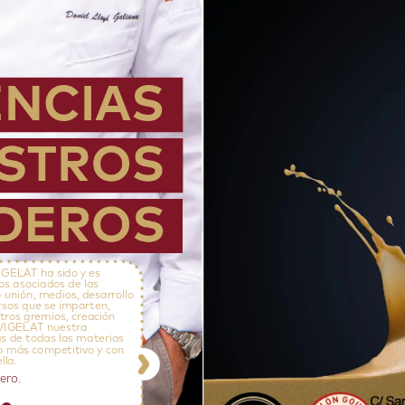
ENCIAS
STROS
DEROS
IGELAT
ha
sido
y
es
los
asociados
de
las
o
unión,
medios,
desarrollo
rsos
que
se
imparten,
tros
gremios,
creación
VIGELAT
nuestra
s
de
todas
las
materias
o
más
competitivo
y
con
ella.
ero.