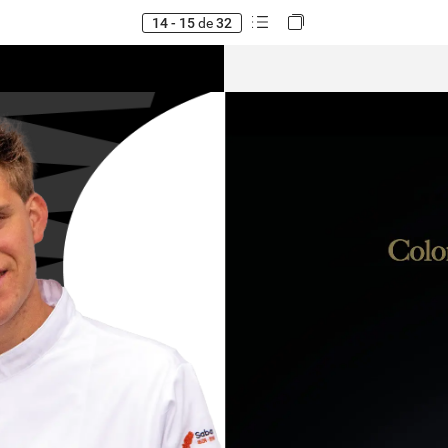
14 - 15
de
32