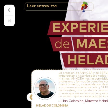
Leer
entrevista
EXPERI
de
MAE
HELA
La
creación
de
ANHCEA
y
de
SERV
importante
e
histórica
para
todos
mismas.
ANHCEA
nos
ha
permitid
profesional,
formación
como
los
cu
asesoramiento,
independencia
de
o
y
organización
de
ferias,
etc.
y
SER
cooperativa,
nos
facilita
las
compra
primas
que
necesitamos
a
un
preci
un
servicio
que
no
sería
posible
sin
Julián
Colomina,
Maestro
Helad
HELADOS
COLOMINA