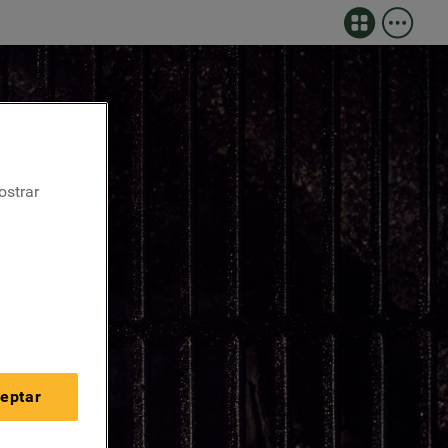
ostrar
o
eptar