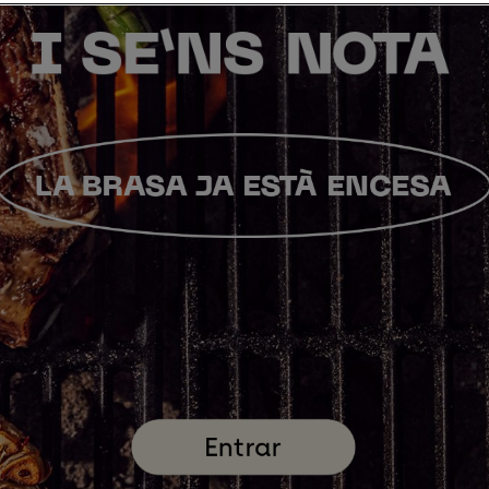
I
SE’NS
NOTA
LA
BRASA
JA
ESTÀ
ENCESA
Entrar