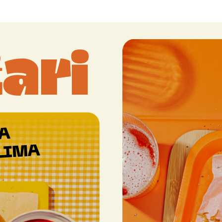
ari
A
LIMA