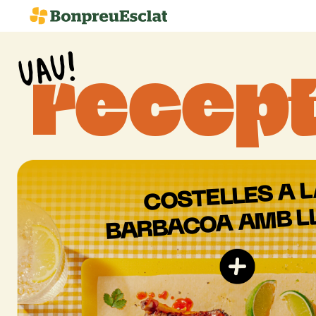
UAU!
recept
L
A
COSTELLES
L
AMB
BARBACOA