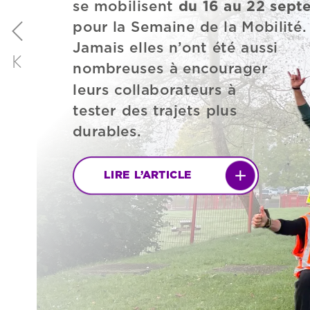
se
mobilisent
du
16
au
22
sept
pour
la
Semaine
de
la
Mobilité.
Jamais
elles
n’ont
été
aussi
nombreuses
à
encourager
leurs
collaborateurs
à
tester
des
trajets
plus
durables.
LIRE
L’ARTICLE