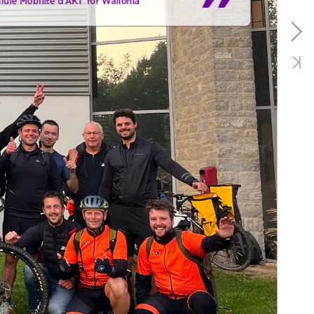
lule
Mobilité
d’AKT
for
Wallonia