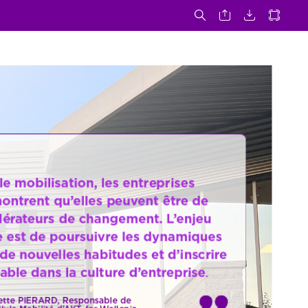
le
mobilisation,
les
entreprises
ontrent
qu’elles
peuvent
être
de
lérateurs
de
changement.
L’enjeu
e
est
de
poursuivre
les
dynamiques
de
nouvelles
habitudes
et
d’inscrire
able
dans
la
culture
d’entreprise
.
ette
PIERARD
,
Responsable
de