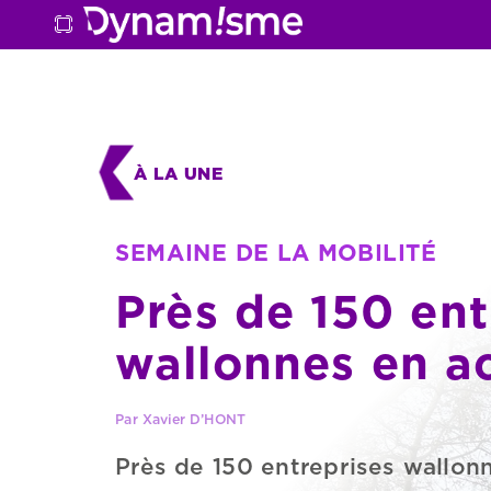
À
LA
UNE
SEMAINE
SEMAINE
DE
DE
LA
LA
MOBILITÉ
MOBILITÉ
Près
Près
de
de
150
150
ent
ent
wallonnes
wallonnes
en
en
a
a
Par
Xavier
D’HONT
Près
de
150
entreprises
wallon