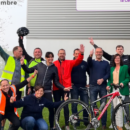
la
Cel
embre