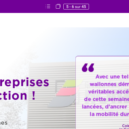
5 - 6
sur
45
Avec
une
tel
reprises
reprises
wallonnes
dém
ction
ction
!
!
véritables
accé
de
cette
semain
lancées,
d’ancrer
la
mobilité
dur
nes
Col