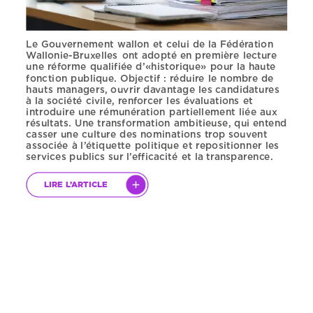
Le
Gouvernement
wallon
et
celui
de
la
Fédération
Wallonie-Bruxelles
ont
adopté
en
première
lecture
une
réforme
qualifiée
d’«historique»
pour
la
haute
fonction
publique.
Objectif
:
réduire
le
nombre
de
hauts
managers,
ouvrir
davantage
les
candidatures
à
la
société
civile,
renforcer
les
évaluations
et
introduire
une
rémunération
partiellement
liée
aux
résultats.
Une
transformation
ambitieuse,
qui
entend
casser
une
culture
des
nominations
trop
souvent
associée
à
l’étiquette
politique
et
repositionner
les
services
publics
sur
l’efficacité
et
la
transparence.
LIRE
L’ARTICLE