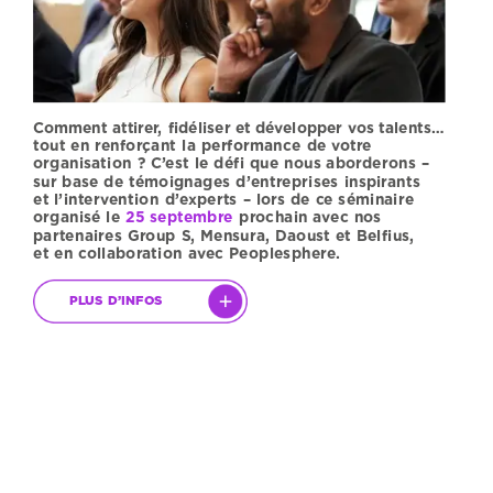
Comment
attirer,
fidéliser
et
développer
vos
talents…
tout
en
renforçant
la
performance
de
votre
organisation
?
C’est
le
défi
que
nous
aborderons
–
sur
base
de
témoignages
d’entreprises
inspirants
et
l’intervention
d’experts
–
lors
de
ce
séminaire
organisé
le
25
septembre
prochain
avec
nos
partenaires
Group
S,
Mensura,
Daoust
et
Belfius,
et
en
collaboration
avec
Peoplesphere.
PLUS
D’INFOS