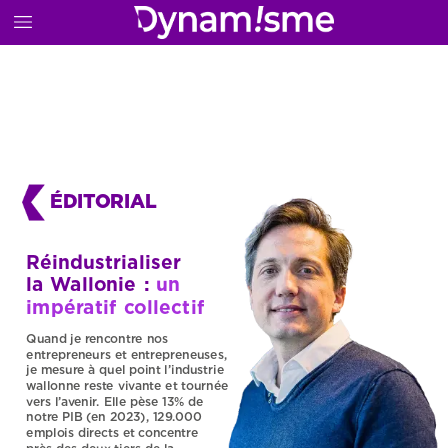
ÉDITORIAL
Réindustrialiser
la
Wallonie
:
un
impératif
collectif
Quand
je
rencontre
nos
entrepreneurs
et
entrepreneuses,
je
mesure
à
quel
point
l’industrie
wallonne
reste
vivante
et
tournée
vers
l’avenir.
Elle
pèse
13%
de
notre
PIB
(en
2023),
129.000
emplois
directs
et
concentre