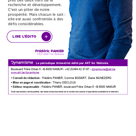
près
des
deux
tiers
de
la
recherche
et
développement.
C’est
un
pilier
de
notre
prospérité.
Mais
chacun
le
sait
:
elle
est
aussi
confrontée
à
des
défis
considérables.
LIRE
L’ÉDITO
Frédéric
PANIER
CEO
d’AKT
for
Wallonia
Le
périodique
trimestriel
édité
par
AKT
for
Wallonia
Boulevard
Frère
Orban
5
•
B-5000
NAMUR
•
+32
(0)484.42.37.97
•
dynamisme@akt.be
www.akt.be/dynamisme
•
Conseil
de
rédaction :
Frédéric
PANIER,
Corinne
BODART,
Diane
MUNEZERO
•
Mise
en
page
et
coordination :
Thierry
DECLOUX
•
Editeur
responsable :
Frédéric
PANIER,
boulevard
Frère
Orban
5
•
B-5000
NAMUR
Toute
reproduction,
même
partielle,
des
textes
et
des
documents
de
ce
numéro
est
soumise
à
l’approbation
préalable
de
la
rédaction.