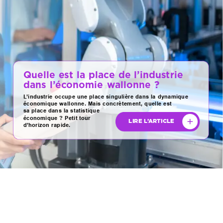
Quelle
est
la
place
de
l’industrie
dans
l’économie
wallonne
?
L’industrie
occupe
une
place
singulière
dans
la
dynamique
économique
wallonne.
Mais
concrètement,
quelle
est
sa
place
dans
la
statistique
économique
?
Petit
tour
LIRE
L’ARTICLE
d’horizon
rapide.