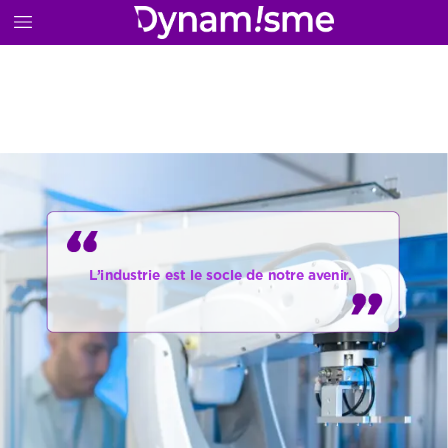
L’industrie
est
le
socle
de
notre
avenir.