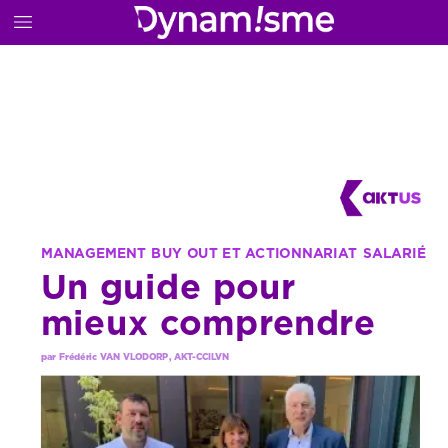
MANAGEMENT
BUY
OUT
ET
ACTIONNARIAT
SALARIÉ
Un
guide
pour
mieux
comprendre
par
Frédéric
VAN
VLODORP
,
AKT-CCILVN