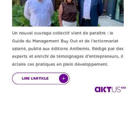
Un
nouvel
ouvrage
collectif
vient
de
paraître
:
le
Guide
du
Management
Buy
Out
et
de
l’actionnariat
salarié,
publié
aux
éditions
Anthemis.
Rédigé
par
des
experts
et
enrichi
de
témoignages
d’entrepreneurs,
il
éclaire
ces
pratiques
en
plein
développement.
LIRE
L’ARTICLE