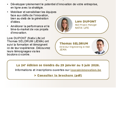
Développer
pleinement
le
potentiel
d’innovation
de
votre
entreprise,
en
ligne
avec
la
stratégie.
Mobiliser
et
sensibiliser
les
équipes
face
aux
défis
de
l’innovation,
bien
au-delà
de
la
génération
Lore
DUPONT
d’idées.
R&D
Project
Manager
Améliorer
la
performance
et
le
NATIX
LIFE
time-to-market
de
vos
projets
d’innovation.
Lore
DUPONT
(Natix
Life)
et
Thomas
SELDRUM
(JEMA)
ont
Thomas
SELDRUM
suivi
la
formation
et
témoignent
Directeur
Engineering
et
R&D
ici
de
leur
expérience.
Découvrez
JEMA
leurs
témoignages
via
les
boutons
ci-contre.
La
24
édition
se
tiendra
du
29
janvier
au
5
juin
2026.
e
Informations
et
inscriptions
ouvertes
sur
louvaininnovation.be
>
Consulter
la
brochure
(pdf)