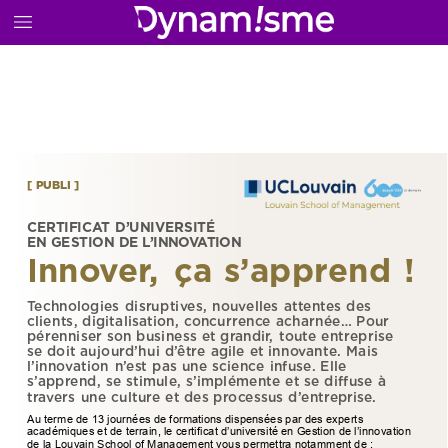
[
PUBLI
]
CERTIFICAT
D’UNIVERSITÉ
EN
GESTION
DE
L’INNOVATION
Innover,
ça
s’apprend
!
Technologies
disruptives,
nouvelles
attentes
des
clients,
digitalisation,
concurrence
acharnée…
Pour
pérenniser
son
business
et
grandir,
toute
entreprise
se
doit
aujourd’hui
d’être
agile
et
innovante.
Mais
l’innovation
n’est
pas
une
science
infuse.
Elle
s’apprend,
se
stimule,
s’implémente
et
se
diffuse
à
travers
une
culture
et
des
processus
d’entreprise.
Au
terme
de
13
journées
de
formations
dispensées
par
des
experts
académiques
et
de
terrain,
le
certificat
d’université
en
Gestion
de
l’innovation
de
la
Louvain
School
of
Management
vous
permettra
notamment
de :