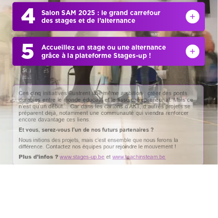
4
Salon
SAM
2025
:
le
grand
carrefour
des
stages
et
de
l’alternance
5
Accueillez
un
stage
ou
une
alternance
grâce
à
la
plateforme
Stages-up !
Ces
cinq
initiatives
illustrent
une
même
ambition
:
créer
des
ponts
durables
entre
le
monde
éducatif
et
le
tissu
entrepreneurial.
Mais
ce
n’est
qu’un
début…
Car
dans
les
cartons
d’AKT,
d’autres
projets
se
préparent
déjà,
notamment
une
communauté
qui
viendra
renforcer
encore
davantage
ces
liens.
Et
vous,
serez-vous
l’un
de
nos
futurs
partenaires
?
Nous
initions
des
projets,
mais
c’est
ensemble
que
nous
ferons
la
différence.
Contactez
nos
équipes
pour
rejoindre
le
mouvement
!
Plus
d’infos
?
www.stages-up.be
et
www.teachinsteam.be