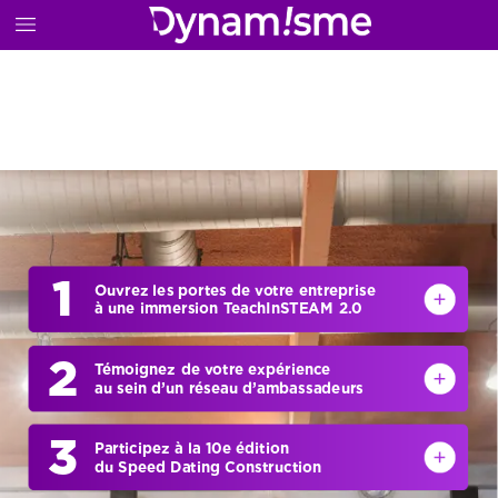
1
Ouvrez
les
portes
de
votre
entreprise
à
une
immersion
TeachInSTEAM
2.0
2
Témoignez
de
votre
expérience
au
sein
d’un
réseau
d’ambassadeurs
3
Participez
à
la
10e
édition
du
Speed
Dating
Construction